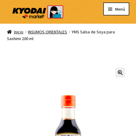
Ir
Ir
Menú
a
al
la
contenido
Inicio
navegación
Inicio
INSUMOS ORIENTALES
YMS Salsa de Soya para
Sashimi 200 ml
Carrito
Mi cuenta
Blog