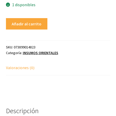
1 disponibles
YMS
Añadir al carrito
Salsa
de
Soya
para
SKU:
073899014823
Descripción
Categoría:
INSUMOS ORIENTALES
Sashimi
200
ml
Valoraciones (0)
cantidad
Descripción