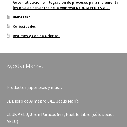
Automatización e Integración de procesos para incrementar
los niveles de ventas de la empresa KYODAI PERU S.A.C.
Bienestar
Curiosidades
Insumos y Cocina Oriental
Kyodai Market
Productos japoneses y más…
Jr. Diego de Almagro 641, Jesús María
CLUB AELU, Jirón Paracas 565, Pueblo Libre (sólo socios
AELU)