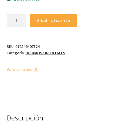
YAMAKI
Añadir al carrito
Karyu
Konbu
Dashi
40
SKU:
072546407124
Descripción
Categoría:
INSUMOS ORIENTALES
g
cantidad
Valoraciones (0)
Descripción