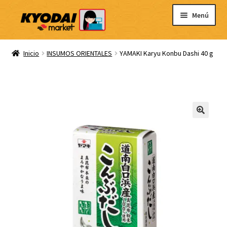
Ir
Ir
Menú
a
al
la
contenido
Inicio
navegación
Inicio
INSUMOS ORIENTALES
YAMAKI Karyu Konbu Dashi 40 g
Carrito
Mi cuenta
Blog