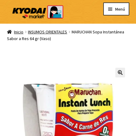
Ir
Ir
Menú
a
al
la
contenido
Inicio
navegación
Inicio
INSUMOS ORIENTALES
MARUCHAN Sopa Instantánea
Sabor a Res 64 gr (Vaso)
Carrito
Mi cuenta
Blog