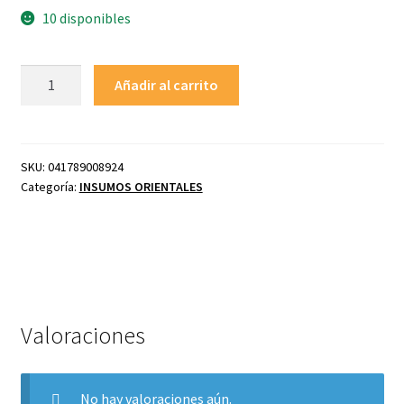
10 disponibles
MARUCHAN
Añadir al carrito
Sopa
Instantánea
Sabor
a
SKU:
041789008924
Valoraciones (0)
Categoría:
INSUMOS ORIENTALES
Res
64
gr
(Vaso)
cantidad
Valoraciones
No hay valoraciones aún.