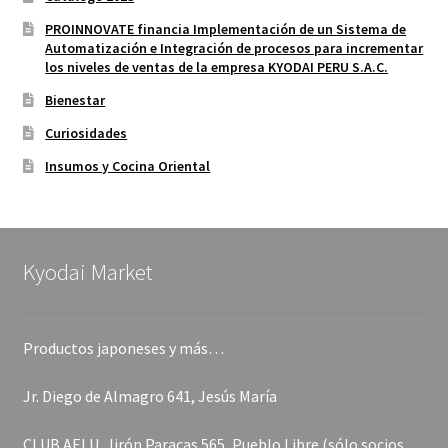
PROINNOVATE financia Implementación de un Sistema de
Automatización e Integración de procesos para incrementar
los niveles de ventas de la empresa KYODAI PERU S.A.C.
Bienestar
Curiosidades
Insumos y Cocina Oriental
Kyodai Market
Productos japoneses y más…
Jr. Diego de Almagro 641, Jesús María
CLUB AELU, Jirón Paracas 565, Pueblo Libre (sólo socios