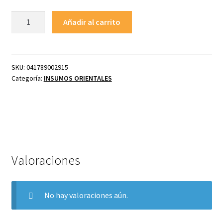
MARUCHAN
Añadir al carrito
Sopa
instantánea
Pollo
85
SKU:
041789002915
Valoraciones (0)
Categoría:
INSUMOS ORIENTALES
gr
cantidad
Valoraciones
No hay valoraciones aún.