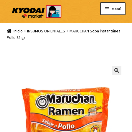
Ir
Ir
Menú
a
al
la
contenido
Inicio
navegación
Inicio
INSUMOS ORIENTALES
MARUCHAN Sopa instantánea
Pollo 85 gr
Carrito
Mi cuenta
Blog