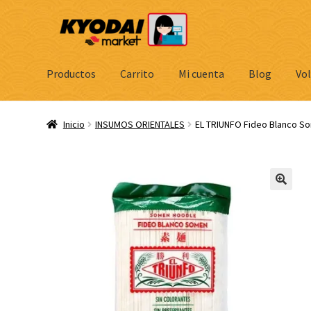
Ir
Ir
a
al
la
contenido
navegación
Productos
Carrito
Mi cuenta
Blog
Vol
Inicio
INSUMOS ORIENTALES
EL TRIUNFO Fideo Blanco S