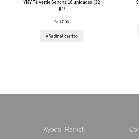
YMY Té Verde Sencha 16 unidades (32
S
gr)
S/.
17.00
Añadir al carrito
Kyodai Market
Co