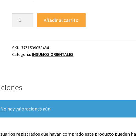
EL
Añadir al carrito
TRIUNFO
Fideo
Blanco
Somen
SKU:
7751539058484
Categoría:
INSUMOS ORIENTALES
500
gr
cantidad
aciones
No hay valoraciones aún.
usuarios registrados que hayan comprado este producto pueden ha